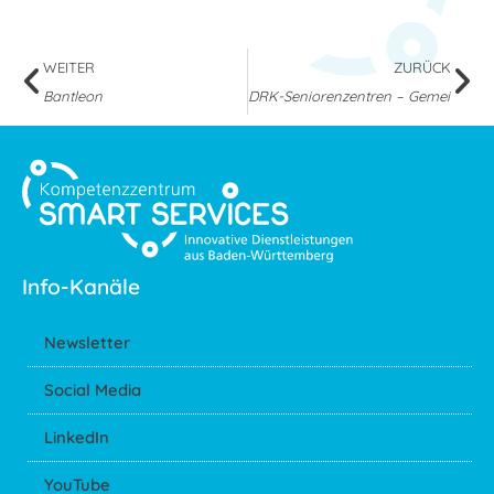
WEITER
ZURÜCK
Bantleon
DRK-Seniorenzentren – Gemeinsam und
Info-Kanäle
Newsletter
Social Media
LinkedIn
YouTube