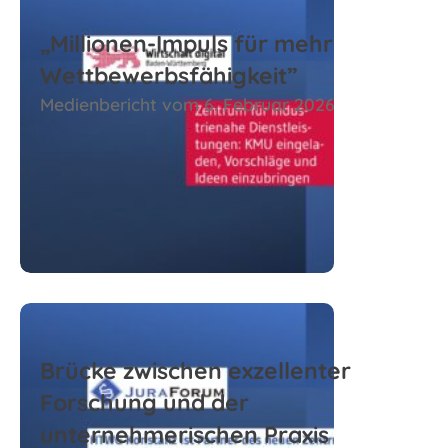
„Millionen-Impuls für mehr
Wettbewerbsfähigkeit”
Medienbericht vom 6. Februar 2026
Zum Beitrag
Brücke zwischen exzellenter
Forschung und der
unternehmerischen Praxis