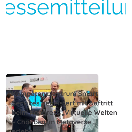
Zum Beitrag
Kompetenzzentrum Smart
Services begeistert mit Auftritt
beim Kongress „Virtuelle Welten
– Chancen im Metaverse
erleben“