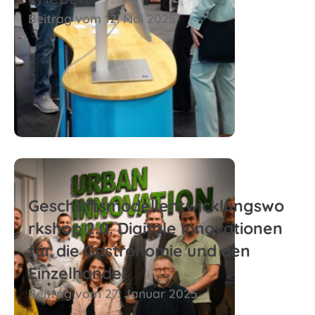
Beitrag vom 12. Mai 2025
Zum Beitrag
© Alexander Gorovoj | Fraunhofer IAO
Geschäftsmodellentwicklungswo
rkshop 2.0: Digitale Innovationen
für die Gastronomie und den
Einzelhandel
Beitrag vom 27. Januar 2025