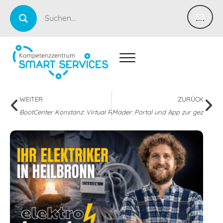
WEITER
ZURÜCK
BootCenter Konstanz: Virtual Reality nimmt Interessenten mit an Bo
Mader: Portal und App zur gezielten