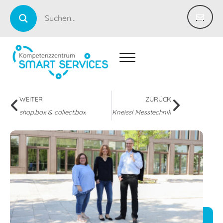
WEITER
ZURÜCK
shop.box & collect.box
Kneissl Messtechnik